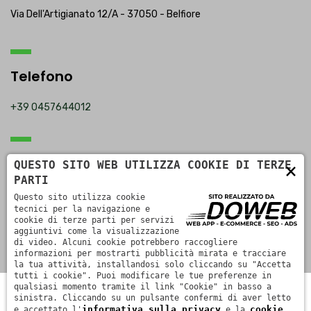
Via Dell'Artigianato 12/A - 37050 - Belfiore
Telefono
+39 0457644012
Email
QUESTO SITO WEB UTILIZZA COOKIE DI TERZE
×
PARTI
commerciale@fdntec.it
Questo sito utilizza cookie
tecnici per la navigazione e
cookie di terze parti per servizi
aggiuntivi come la visualizzazione
di video. Alcuni cookie potrebbero raccogliere
informazioni per mostrarti pubblicità mirata e tracciare
la tua attività, installandosi solo cliccando su "Accetta
tutti i cookie". Puoi modificare le tue preferenze in
qualsiasi momento tramite il link "Cookie" in basso a
FDN Tecnologie S.r.l. a socio unico - Partita IVA
sinistra. Cliccando su un pulsante confermi di aver letto
informativa sulla privacy
cookie
e accettato l'
e la