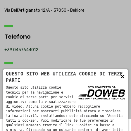
Via Dell'Artigianato 12/A - 37050 - Belfiore
Telefono
+39 0457644012
Email
QUESTO SITO WEB UTILIZZA COOKIE DI TERZE
×
PARTI
commerciale@fdntec.it
Questo sito utilizza cookie
tecnici per la navigazione e
cookie di terze parti per servizi
aggiuntivi come la visualizzazione
di video. Alcuni cookie potrebbero raccogliere
informazioni per mostrarti pubblicità mirata e tracciare
la tua attività, installandosi solo cliccando su "Accetta
tutti i cookie". Puoi modificare le tue preferenze in
qualsiasi momento tramite il link "Cookie" in basso a
FDN Tecnologie S.r.l. a socio unico - Partita IVA
sinistra. Cliccando su un pulsante confermi di aver letto